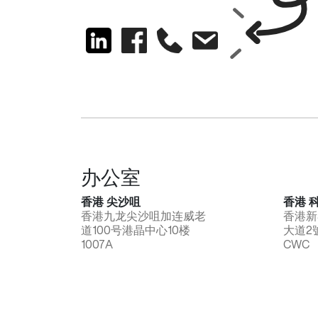
办公室
香港 尖沙咀
香港 
香港九龙尖沙咀加连威老
香港新
道100号港晶中心10楼
大道2
1007A
CWC