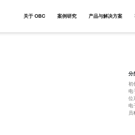
关于 OBC
案例研究
产品与解决方案
分
初
电
位系
电
员